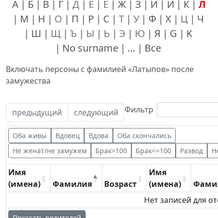
А
Б
В
Г
Д
Е
Ё
Ж
З
И
Й
К
Л
М
Н
О
П
Р
С
Т
У
Ф
Х
Ц
Ч
Ш
Щ
Ъ
Ы
Ь
Э
Ю
Я
G
K
No surname
…
Все
Включать персоны с фамилией «
Латыпов
» после
замужества
Фильтр
предыдущий
следующий
Оба живы
Вдовец
Вдова
Оба скончались
Не женат/не замужем
Брак>100
Брак<=100
Развод
Н
Имя
Имя
(имена)
Фамилия
Возраст
(имена)
Фами
Нет записей для о
Показать родителей