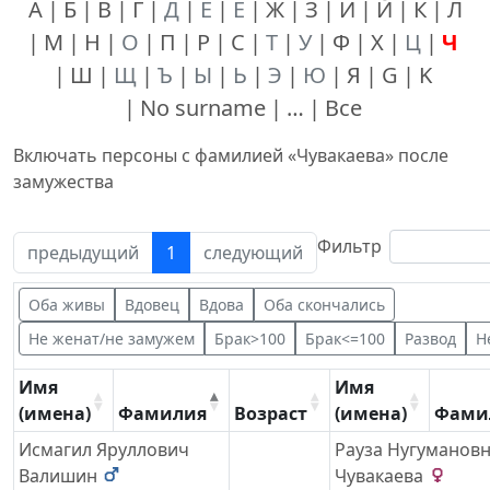
А
Б
В
Г
Д
Е
Ё
Ж
З
И
Й
К
Л
М
Н
О
П
Р
С
Т
У
Ф
Х
Ц
Ч
Ш
Щ
Ъ
Ы
Ь
Э
Ю
Я
G
K
No surname
…
Все
Включать персоны с фамилией «
Чувакаева
» после
замужества
Фильтр
предыдущий
1
следующий
Оба живы
Вдовец
Вдова
Оба скончались
Не женат/не замужем
Брак>100
Брак<=100
Развод
Н
Имя
Имя
(имена)
Фамилия
Возраст
(имена)
Фами
Исмагил Яруллович
Рауза Нугуманов
Валишин
Чувакаева