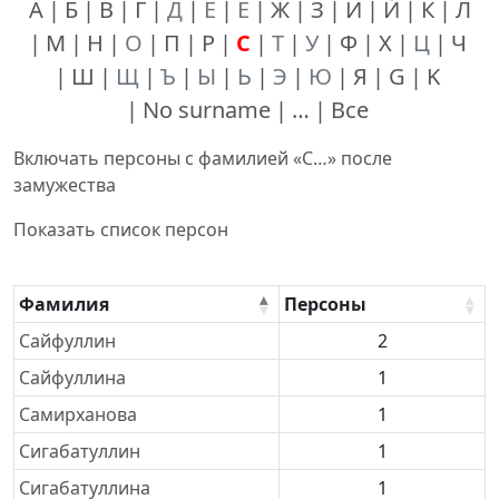
А
Б
В
Г
Д
Е
Ё
Ж
З
И
Й
К
Л
М
Н
О
П
Р
С
Т
У
Ф
Х
Ц
Ч
Ш
Щ
Ъ
Ы
Ь
Э
Ю
Я
G
K
No surname
…
Все
Включать персоны с фамилией «
С…
» после
замужества
Показать список персон
Фамилия
Персоны
Фамилии
Сайфуллин
2
Сайфуллина
1
Самирханова
1
Сигабатуллин
1
Сигабатуллина
1