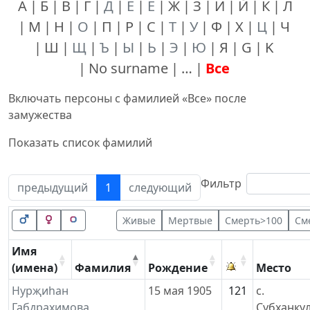
А
Б
В
Г
Д
Е
Ё
Ж
З
И
Й
К
Л
М
Н
О
П
Р
С
Т
У
Ф
Х
Ц
Ч
Ш
Щ
Ъ
Ы
Ь
Э
Ю
Я
G
K
No surname
…
Все
Включать персоны с фамилией «
Все
» после
замужества
Показать список фамилий
Фильтр
предыдущий
1
следующий
Живые
Мертвые
Смерть>100
См
Имя
(имена)
Фамилия
Рождение
Место
Нурҗиhан
15 мая 1905
121
с.
Габдрахимова
Субханку