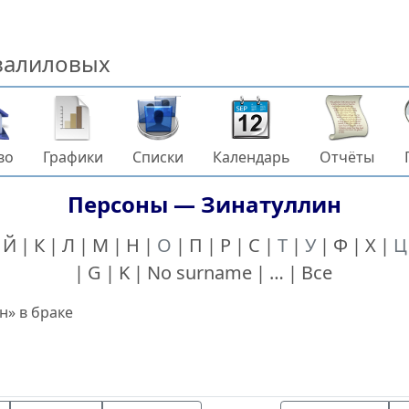
бзалиловых
во
Графики
Списки
Календарь
Отчёты
Персоны —
Зинатуллин
Й
К
Л
М
Н
О
П
Р
С
Т
У
Ф
Х
Ц
G
K
No surname
…
Все
н
» в браке