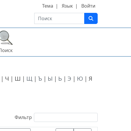
Тема
Язык
Войти
Поиск
Поиск
Ч
Ш
Щ
Ъ
Ы
Ь
Э
Ю
Я
Фильтр