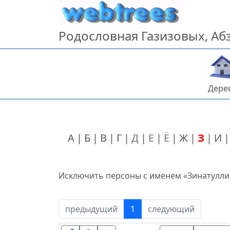
Перейти к содержанию
Родословная Газизовых, А
Дере
А
Б
В
Г
Д
Е
Ё
Ж
З
И
Исключить персоны с именем «
Зинатулли
предыдущий
1
следующий