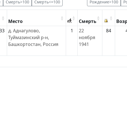
е
Смерть>100
Смерть<=100
Рождение>100
Р
Место
Смерть
Воз
33
д. Аднагулово,
1
22
84
Туймазинский р-н,
ноября
Башкортостан, Россия
1941