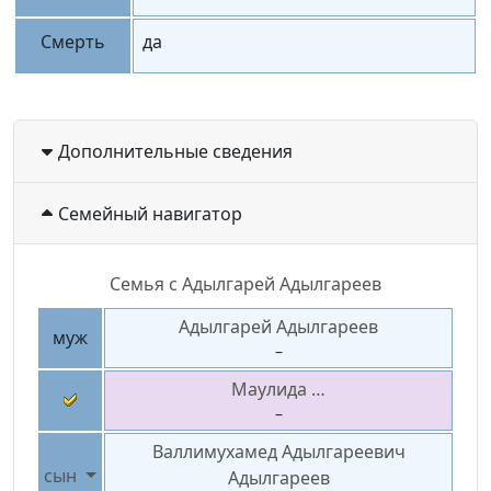
Смерть
да
Дополнительные сведения
Семейный навигатор
Семья с
Адылгарей
Адылгареев
Адылгарей
Адылгареев
муж
–
Маулида
…
–
Валлимухамед Адылгареевич
сын
Адылгареев