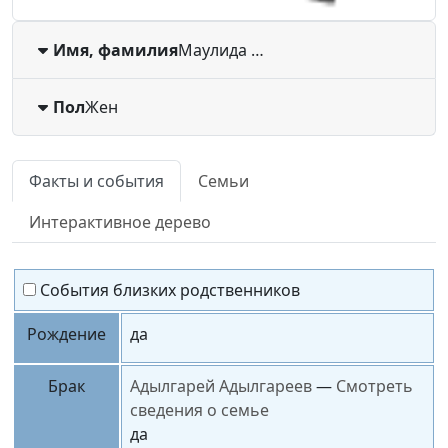
Имя, фамилия
Маулида
…
Пол
Жен
Факты и события
Семьи
Интерактивное дерево
События близких родственников
Рождение
да
Брак
Адылгарей
Адылгареев
—
Смотреть
сведения о семье
да